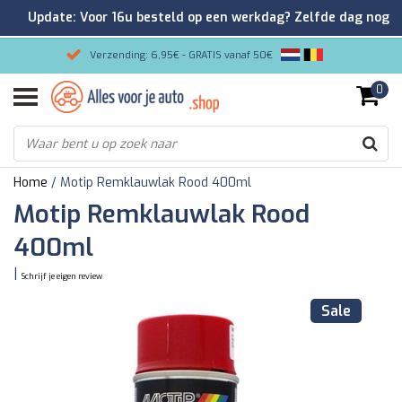
Update: Voor 16u besteld op een werkdag? Zelfde dag nog
verzonden!
Verzending: 6,95€ - GRATIS vanaf 50€
0
Gemakkelijk bestellen/Veilig betalen
9.2/10 Klantenrating via Kiyoh!
Home
/
Motip Remklauwlak Rood 400ml
Motip Remklauwlak Rood
400ml
|
Schrijf je eigen review
Sale