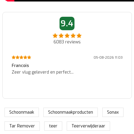
9.4
6083
reviews
01-08-2026 14:45
Patrick
Identieke nummerplaat zoals de originele, zeer goede
kwaliteit voor een heel goede prijs en snel geleverd....
Schoonmaak
Schoonmaakproducten
Sonax
Tar Remover
teer
Teerverwijderaar