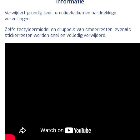
Informatie
Verwijdert grondig teer- en olievlekken en hardnekkige
vervuilingen.
Zelfs tectyleermiddel en druppels van smeerresten, evenals
stickerresten worden snel en volledig verwijderd.