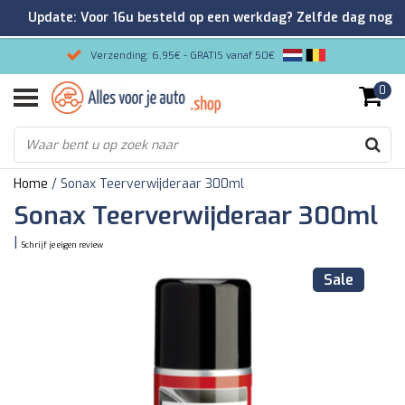
Update: Voor 16u besteld op een werkdag? Zelfde dag nog
verzonden!
Verzending: 6,95€ - GRATIS vanaf 50€
0
Gemakkelijk bestellen/Veilig betalen
9.2/10 Klantenrating via Kiyoh!
Home
/
Sonax Teerverwijderaar 300ml
Sonax Teerverwijderaar 300ml
|
Schrijf je eigen review
Sale