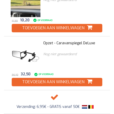
10,20
OP VOORRAAD
11,30
TOEVOEGEN AAN WINKELWAGEN
Opzet - Caravanspiegel DeLuxe
Nog niet gewaardeerd
32,50
OP VOORRAAD
36,10
TOEVOEGEN AAN WINKELWAGEN
Verzending: 6,95€ - GRATIS vanaf 50€