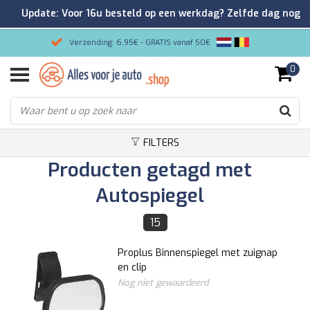
Update: Voor 16u besteld op een werkdag? Zelfde dag nog
verzonden!
Verzending: 6,95€ - GRATIS vanaf 50€
0
Gemakkelijk bestellen/Veilig betalen
9.2/10 Klantenrating via Kiyoh!
FILTERS
Producten getagd met
Autospiegel
15
Proplus Binnenspiegel met zuignap
en clip
Nog niet gewaardeerd