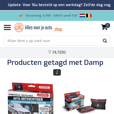
Update: Voor 16u besteld op een werkdag? Zelfde dag nog
verzonden!
Verzending: 6,95€ - GRATIS vanaf 50€
0
Gemakkelijk bestellen/Veilig betalen
9.2/10 Klantenrating via Kiyoh!
FILTERS
Producten getagd met Damp
2