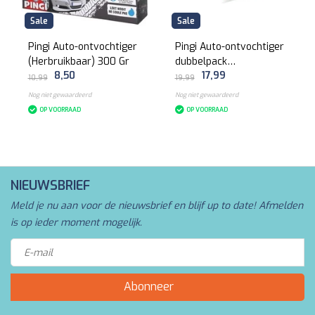
Sale
Sale
Pingi Auto-ontvochtiger
Pingi Auto-ontvochtiger
(Herbruikbaar) 300 Gr
dubbelpack
8,50
17,99
(Herbruikbaar) 2x350 Gr
10,99
19,99
Nog niet gewaardeerd
Nog niet gewaardeerd
OP VOORRAAD
OP VOORRAAD
NIEUWSBRIEF
Meld je nu aan voor de nieuwsbrief en blijf up to date! Afmelden
is op ieder moment mogelijk.
Abonneer