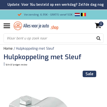
Update: Voor 16u besteld op een werkdag? Zelfde dag nog
verzonden!
Verzending: 6,95€ - GRATIS vanaf 50€
0
Gemakkelijk bestellen/Veilig betalen
9.2/10 Klantenrating via Kiyoh!
Home
/
Hulpkoppeling met Sleuf
Hulpkoppeling met Sleuf
|
Schrijf je eigen review
Sale