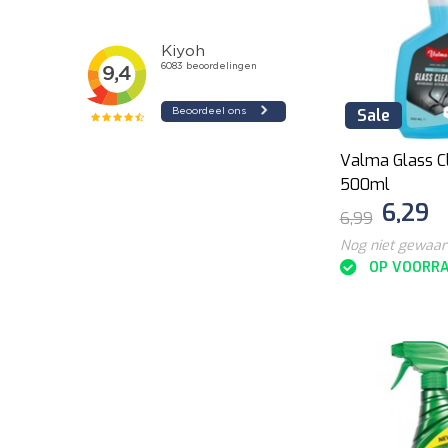
Sale
Valma Glass C
500ml
6,29
6,99
Nog niet gewaa
OP VOORR