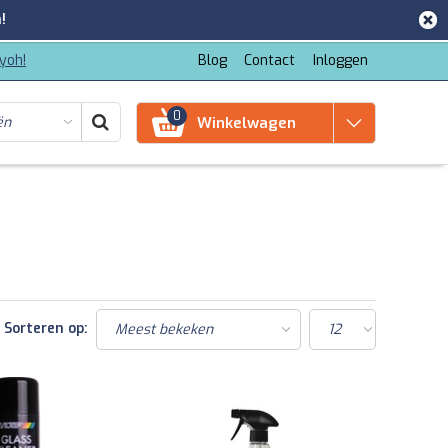
!
iyoh!
Blog
Contact
Inloggen
0
Winkelwagen
Sorteren op: