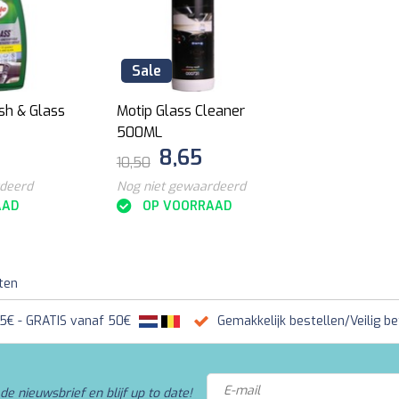
Sale
sh & Glass
Motip Glass Cleaner
500ML
8,65
10,50
rdeerd
Nog niet gewaardeerd
AAD
OP VOORRAAD
ten
95€ - GRATIS vanaf 50€
Gemakkelijk bestellen/Veilig be
de nieuwsbrief en blijf up to date!