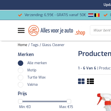
Update
Verzending: 6,95€ - GRATIS vanaf 50€
Home
/
Tags
/
Glass Cleaner
Producten
Merken
Alle merken
1 - 6 Van 6
| Produc
Motip
Turtle Wax
Valma
Prijs
Min: €
0
Max: €
15