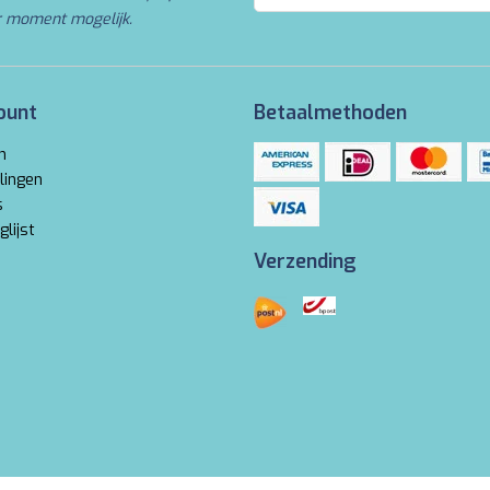
r moment mogelijk.
ount
Betaalmethoden
n
lingen
s
glijst
Verzending