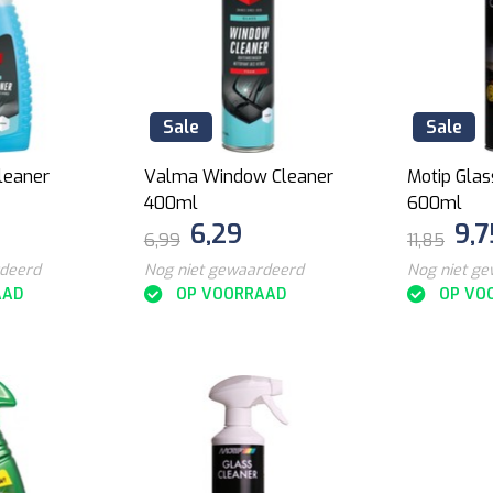
Sale
Sale
leaner
Valma Window Cleaner
Motip Glas
400ml
600ml
6,29
9,7
6,99
11,85
rdeerd
Nog niet gewaardeerd
Nog niet g
AAD
OP VOORRAAD
OP VO