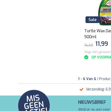
Sale
Turtle Wax Da
500ml
11,99
14,49
Nog niet gewaa
OP VOORR
1 - 6 Van 6
| Produc
Verzending: 6,
MI
S
G
E
E
A
C
TI
N
NIEUWSBRIEF
Meld je nu aan voor 