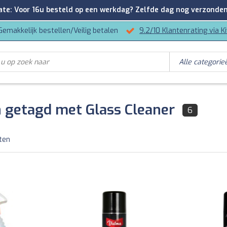
: Voor 16u besteld op een werkdag? Zelfde dag nog verzonden
Gemakkelijk bestellen/Veilig betalen
9.2/10 Klantenrating via K
 getagd met Glass Cleaner
6
ten