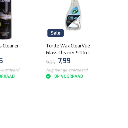
Sale
s Cleaner
Turtle Wax ClearVue
Glass Cleaner 500ml
5
7,99
9,99
ewaardeerd
Nog niet gewaardeerd
ORRAAD
OP VOORRAAD