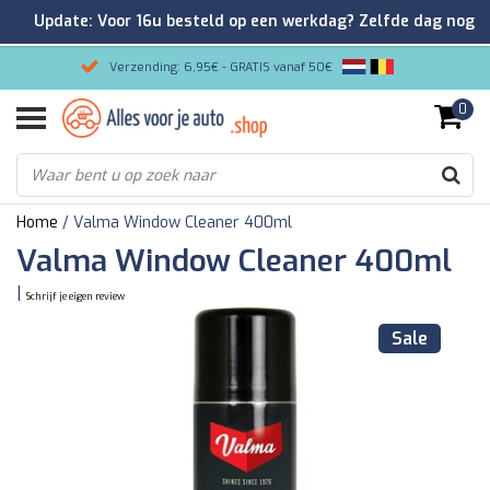
Update: Voor 16u besteld op een werkdag? Zelfde dag nog
verzonden!
Verzending: 6,95€ - GRATIS vanaf 50€
0
Gemakkelijk bestellen/Veilig betalen
9.2/10 Klantenrating via Kiyoh!
Home
/
Valma Window Cleaner 400ml
Valma Window Cleaner 400ml
|
Schrijf je eigen review
Sale