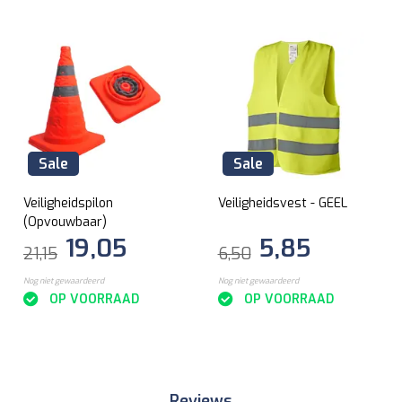
Sale
Sale
Veiligheidspilon
Veiligheidsvest - GEEL
(Opvouwbaar)
19,05
5,85
21,15
6,50
Nog niet gewaardeerd
Nog niet gewaardeerd
OP VOORRAAD
OP VOORRAAD
Reviews