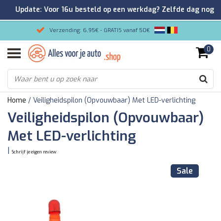
Update: Voor 16u besteld op een werkdag? Zelfde dag nog
verzonden!
Verzending: 6,95€ - GRATIS vanaf 50€
0
Gemakkelijk bestellen/Veilig betalen
9.2/10 Klantenrating via Kiyoh!
Home
/
Veiligheidspilon (Opvouwbaar) Met LED-verlichting
Veiligheidspilon (Opvouwbaar)
Met LED-verlichting
|
Schrijf je eigen review
Sale