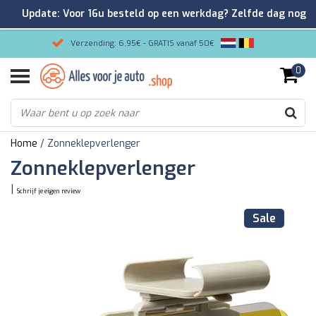
Update: Voor 16u besteld op een werkdag? Zelfde dag nog
verzonden!
Verzending: 6,95€ - GRATIS vanaf 50€
0
Gemakkelijk bestellen/Veilig betalen
9.2/10 Klantenrating via Kiyoh!
Home
/
Zonneklepverlenger
Zonneklepverlenger
|
Schrijf je eigen review
Sale