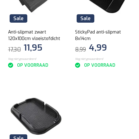
Sale
Sale
Anti-slipmat zwart
StickyPad anti-slipmat
120x100cm vloeistofdicht
8x14cm
11,95
4,99
17,30
8,99
Nog niet gewaardeerd
Nog niet gewaardeerd
OP VOORRAAD
OP VOORRAAD
Sale