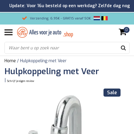
Update: Voor 16u besteld op een werkdag? Zelfde dag nog
verzonden!
Verzending: 6,95€ - GRATIS vanaf 50€
0
Gemakkelijk bestellen/Veilig betalen
9.2/10 Klantenrating via Kiyoh!
Home
/
Hulpkoppeling met Veer
Hulpkoppeling met Veer
|
Schrijf je eigen review
Sale