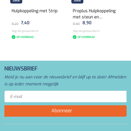
Sale
Sale
Hulpkoppeling met Strip
Proplus Hulpkoppeling
met steun en
7,40
8,90
stekkerhouder
8,20
9,90
Nog niet gewaardeerd
Nog niet gewaardeerd
OP VOORRAAD
OP VOORRAAD
NIEUWSBRIEF
Meld je nu aan voor de nieuwsbrief en blijf up to date! Afmelden
is op ieder moment mogelijk.
Abonneer