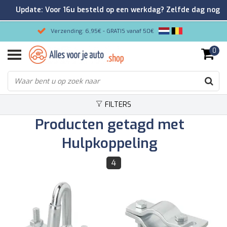
Update: Voor 16u besteld op een werkdag? Zelfde dag nog
verzonden!
Verzending: 6,95€ - GRATIS vanaf 50€
0
Gemakkelijk bestellen/Veilig betalen
9.2/10 Klantenrating via Kiyoh!
FILTERS
Producten getagd met
Hulpkoppeling
4