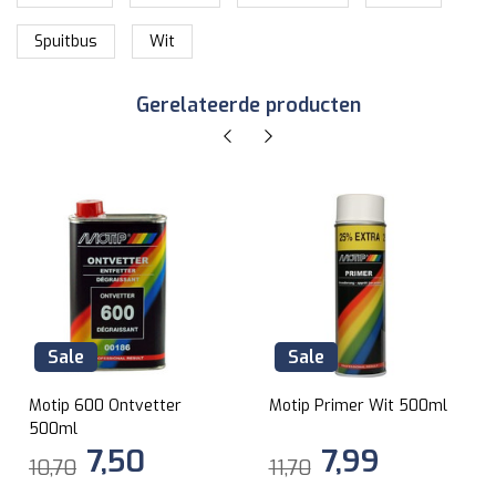
Spuitbus
Wit
Gerelateerde producten
Sale
Sale
Motip 600 Ontvetter
Motip Primer Wit 500ml
500ml
7,50
7,99
10,70
11,70