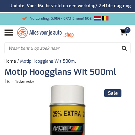
Update: Voor 16u besteld op een werkdag? Zelfde dag nog
verzonden!
Verzending: 6,95€ - GRATIS vanaf 50€
0
Gemakkelijk bestellen/Veilig betalen
9.2/10 Klantenrating via Kiyoh!
Home
/
Motip Hoogglans Wit 500ml
Motip Hoogglans Wit 500ml
|
Schrijf je eigen review
Sale