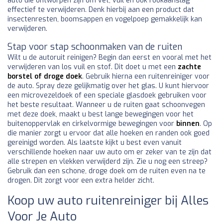
auto die ontworpen zijn om vet, vuil en ook rookaanslag
effectief te verwijderen. Denk hierbij aan een product dat
insectenresten, boomsappen en vogelpoep gemakkelijk kan
verwijderen.
Stap voor stap schoonmaken van de ruiten
Wilt u de autoruit reinigen? Begin dan eerst en vooral met het
verwijderen van los vuil en stof. Dit doet u met een
zachte
borstel of droge doek
. Gebruik hierna een ruitenreiniger voor
de auto. Spray deze gelijkmatig over het glas. U kunt hiervoor
een microvezeldoek of een speciale glasdoek gebruiken voor
het beste resultaat. Wanneer u de ruiten gaat schoonvegen
met deze doek, maakt u best lange bewegingen voor het
buitenoppervlak en cirkelvormige bewegingen voor
binnen
. Op
die manier zorgt u ervoor dat alle hoeken en randen ook goed
gereinigd worden. Als laatste kijkt u best even vanuit
verschillende hoeken naar uw auto om er zeker van te zijn dat
alle strepen en vlekken verwijderd zijn. Zie u nog een streep?
Gebruik dan een schone, droge doek om de ruiten even na te
drogen. Dit zorgt voor een extra helder zicht.
Koop uw auto ruitenreiniger bij Alles
Voor Je Auto