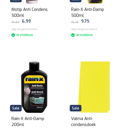
Motip Anti Condens
Rain-X Anti-Damp
500ml
500ml
6,99
9,75
10,50
13,49
Nog niet gewaardeerd
Nog niet gewaardeerd
OP VOORRAAD
OP VOORRAAD
Sale
Sale
Rain-X Anti-Damp
Valma Anti-
200ml
condensdoek