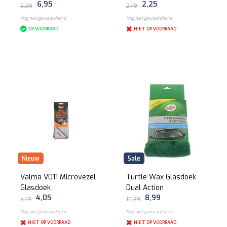
6,95
2,25
9,99
2,49
Nog niet gewaardeerd
Nog niet gewaardeerd
OP VOORRAAD
NIET OP VOORRAAD
Nieuw
Sale
Valma V011 Microvezel
Turtle Wax Glasdoek
Glasdoek
Dual Action
4,05
8,99
4,49
10,99
Nog niet gewaardeerd
Nog niet gewaardeerd
NIET OP VOORRAAD
NIET OP VOORRAAD