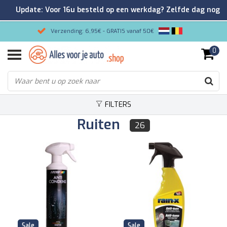
Update: Voor 16u besteld op een werkdag? Zelfde dag nog
verzonden!
Verzending: 6,95€ - GRATIS vanaf 50€
0
Gemakkelijk bestellen/Veilig betalen
9.2/10 Klantenrating via Kiyoh!
FILTERS
Ruiten
26
Sale
Sale