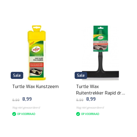
Sale
Sale
Turtle Wax Kunstzeem
Turtle Wax
Ruitentrekker Rapid dry
8,99
8,99
Auto
9,99
9,99
Nog niet gewaardeerd
Nog niet gewaardeerd
OP VOORRAAD
OP VOORRAAD