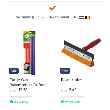
Verzending: 6,95€ - GRATIS vanaf 50€
Sale
Sale
Turtle Wax
Raamtrekker
Ruitentrekker California
13,50
5,40
Style
14,99
6,00
Nog niet gewaardeerd
Nog niet gewaardeerd
OP VOORRAAD
OP VOORRAAD