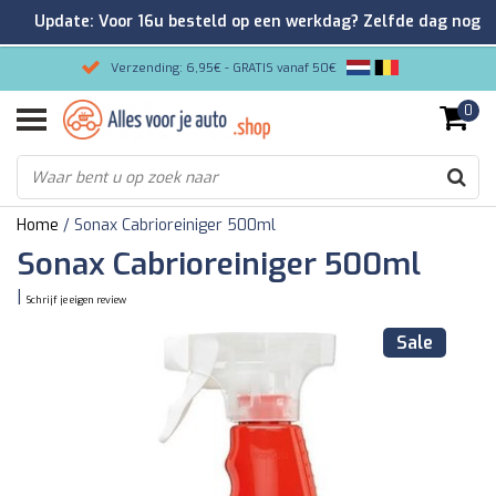
Update: Voor 16u besteld op een werkdag? Zelfde dag nog
verzonden!
Verzending: 6,95€ - GRATIS vanaf 50€
0
Gemakkelijk bestellen/Veilig betalen
9.2/10 Klantenrating via Kiyoh!
Home
/
Sonax Cabrioreiniger 500ml
Sonax Cabrioreiniger 500ml
|
Schrijf je eigen review
Sale