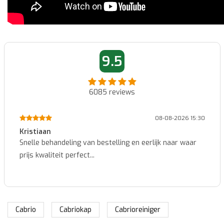
9.5
6085
reviews
08-2026 15:30
08-08-
Marcel
 naar waar
Makkelijk te bestellen en snelle levering...
Cabrio
Cabriokap
Cabrioreiniger