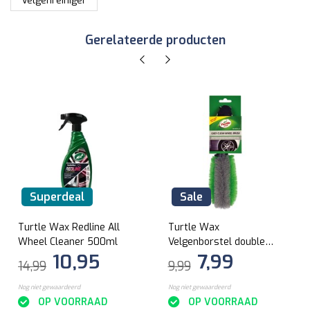
Velgenreiniger
Gerelateerde producten
Superdeal
Sale
Turtle Wax Redline All
Turtle Wax
Wheel Cleaner 500ml
Velgenborstel double
10,95
7,99
loop
14,99
9,99
Nog niet gewaardeerd
Nog niet gewaardeerd
OP VOORRAAD
OP VOORRAAD