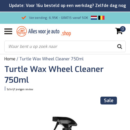
Update: Voor 16u besteld op een werkdag? Zelfde dag nog
verzonden!
Verzending: 6,95€ - GRATIS vanaf 50€
0
Gemakkelijk bestellen/Veilig betalen
9.2/10 Klantenrating via Kiyoh!
Home
/
Turtle Wax Wheel Cleaner 750ml
Turtle Wax Wheel Cleaner
750ml
|
Schrijf je eigen review
Sale